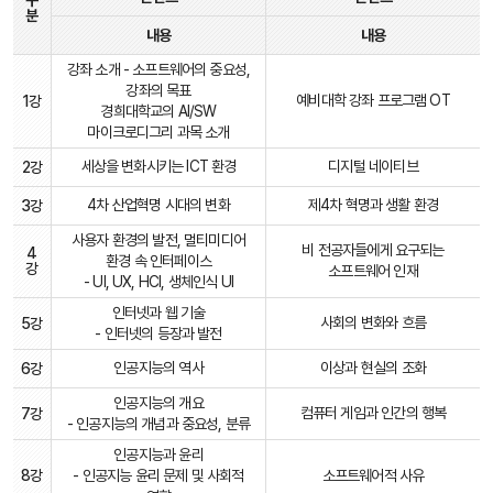
웨
분
어
내용
내용
가
치
강좌 소개 - 소프트웨어의 중요성,
탐
구
강좌의 목표
예비대학 강좌 프로그램 OT
1강
교
경희대학교의 AI/SW
과
마이크로디그리 과목 소개
목
표
세상을 변화시키는 ICT 환경
디지털 네이티브
2강
4차 산업혁명 시대의 변화
제4차 혁명과 생활 환경
3강
사용자 환경의 발전, 멀티미디어
비 전공자들에게 요구되는
4
환경 속 인터페이스
강
소프트웨어 인재
- UI, UX, HCI, 생체인식 UI
인터넷과 웹 기술
사회의 변화와 흐름
5강
- 인터넷의 등장과 발전
인공지능의 역사
이상과 현실의 조화
6강
인공지능의 개요
컴퓨터 게임과 인간의 행복
7강
- 인공지능의 개념과 중요성, 분류
인공지능과 윤리
8강
- 인공지능 윤리 문제 및 사회적
소프트웨어적 사유