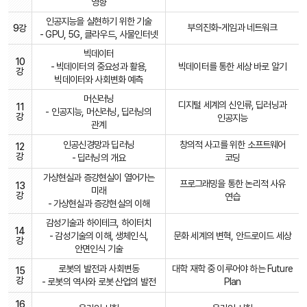
영향
인공지능을 실현하기 위한 기술
부의진화-게임과 네트워크
9강
- GPU, 5G, 클라우드, 사물인터넷
빅데이터
10
- 빅데이터의 중요성과 활용,
빅데이터를 통한 세상 바로 알기
강
빅데이터와 사회변화 예측
머신러닝
디지털 세계의 신인류, 딥러닝과
11
- 인공지능, 머신러닝, 딥러닝의
강
인공지능
관계
인공신경망과 딥러닝
창의적 사고를 위한 소프트웨어
12
강
- 딥러닝의 개요
코딩
가상현실과 증강현실이 열어가는
프로그래밍을 통한 논리적 사유
13
미래
강
연습
- 가상현실과 증강현실의 이해
감성기술과 하이테크, 하이터치
14
- 감성기술의 이해, 생체인식,
문화 세계의 변혁, 안드로이드 세상
강
안면인식 기술
로봇의 발전과 사회변동
대학 재학 중 이루어야 하는 Future
15
강
- 로봇의 역사와 로봇 산업의 발전
Plan
16