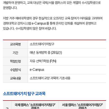
개발하여 운영하고, 교육 대상은 국제/서울 캠퍼스의 모든 계열의 수시입학생으로
운영합니다.
지방 거주 예비대학생의 경우 현실적으로 오프라인 교육 참여가 어려움을 고려하여
경희대학교 강의시스템 e-Campus를 통해 온라인 강좌를 개설하여 운영하고
있습니다. 수시입학생의 많은 참여 바랍니다.
AI·SW
소프트웨어가치탐구
교과목명
예
비
대
매년 동계방학 중 (28일간)
기간
학
e-
자유 선택 1학점 (P/N)
학점인정
Campus
교
육
e-Campus
수업방식
표
소프트웨어 교양 과목의 기초내용
교육내용
소프트웨어가치 탐구 교과목
소
국제 캠퍼스 '소프트웨어가치탐구'
서울 캠퍼스 '소프트웨어가치탐구'
프
콘텐츠
콘텐츠
트
구